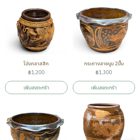
โอ่งคลาสสิค
กระถางลายนูน 2ปี๊บ
฿1,200
฿1,300
เพิ่มลงตะกร้า
เพิ่มลงตะกร้า