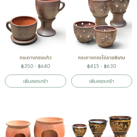
กระถางทรงแก้ว
กระถางทรงไข่ลายพิเศษ
฿350
-
฿640
฿415
-
฿630
เพิ่มลงตะกร้า
เพิ่มลงตะกร้า