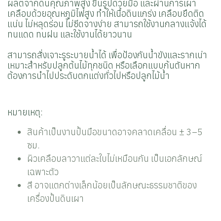
ผลิตจากดินคุณภาพสูง ขึ้นรูปด้วยมือ และผ่านการเผา
เคลือบด้วยอุณหภูมิไฟสูง ทำให้เนื้อดินแกร่ง เคลือบยึดติด
แน่น ไม่หลุดร่อน ไม่ซีดจางง่าย สามารถใช้งานกลางแจ้งได้
ทนแดด ทนฝน และใช้งานได้ยาวนาน
สามารถสั่งเจาะรูระบายน้ำได้ เพื่อป้องกันน้ำขังและรากเน่า
เหมาะสำหรับปลูกต้นไม้ทุกชนิด หรือเลือกแบบก้นตันหาก
ต้องการนำไปประดับตกแต่งทั่วไปหรือปลูกไม้น้ำ
หมายเหตุ:
สินค้าเป็นงานปั้นมือขนาดอาจคลาดเคลื่อน ± 3–5
ซม.
ผิวเคลือบลาวาแต่ละใบไม่เหมือนกัน เป็นเอกลักษณ์
เฉพาะตัว
สี อาจแตกต่างเล็กน้อยเป็นลักษณะธรรมชาติของ
เครื่องปั้นดินเผา