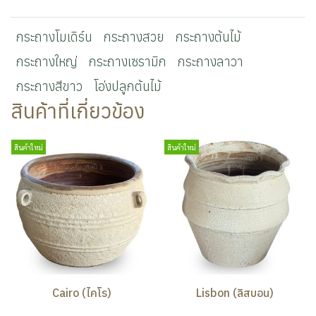
กระถางโมเดิร์น
กระถางสวย
กระถางต้นไม้
กระถางใหญ่
กระถางเซรามิก
กระถางลาวา
กระถางสีขาว
โอ่งปลูกต้นไม้
สินค้าที่เกี่ยวข้อง
สินค้าใหม่
สินค้าใหม่
Cairo (ไคโร)
Lisbon (ลิสบอน)