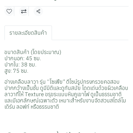
แชร์
รายละเอียดสินค้า
ขนาดสินค้า (โดยประมาณ)
ปากนอก: 45 ซม.
ปากใน: 38 ซม.
สูง: 75 ซม.
อ่างเคลือบลาวา รุ่น “โซเฟีย
” ดีไซน์รูปทรงกรวยคอสอบ
ปากกว้างเป็นชั้น ดูมีมิติ
และดูทันสมัย
โดดเด่นด้วยผิวเคลือบ
ลาวาที่ให้ Texture ขรุขระแบบหินภูเขาไฟ ดูเป็นธรรมชาติ
และมีเอกลักษณ์เฉพาะตัว เหมาะสำหรับงานจัดสวนสไตล์โม
เดิร์น ลอฟท์ หรือธรรมชาติ