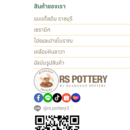
สินค้าของเรา
แบบดั้งเดิม ราชบุรี
เซรามิก
โอ่งและอ่างโบราณ
เคลือบหินลาวา
อัลบัมรูปสินค้า
@rs.pottery3