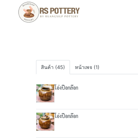
สินค้า (45)
หน้าเพจ (1)
โอ่งป๊อกล๊อก
โอ่งป๊อกล๊อก