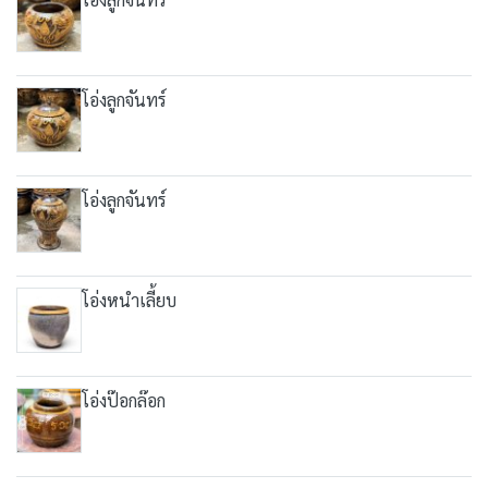
โอ่งลูกจันทร์
โอ่งลูกจันทร์
โอ่งหนำเลี้ยบ
โอ่งป๊อกล๊อก