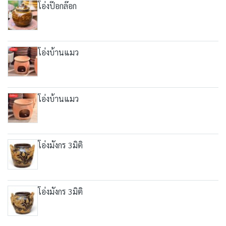
โอ่งป๊อกล๊อก
โอ่งบ้านแมว
โอ่งบ้านแมว
โอ่งมังกร 3มิติ
โอ่งมังกร 3มิติ