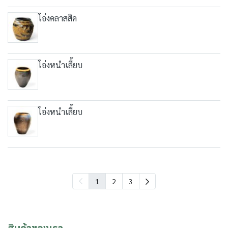
โอ่งคลาสสิค
โอ่งหนำเลี้ยบ
โอ่งหนำเลี้ยบ
1
2
3