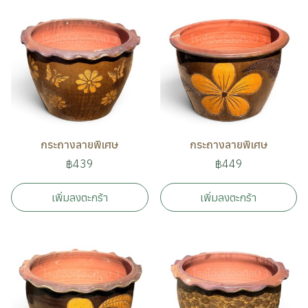
กระถางลายพิเศษ
กระถางลายพิเศษ
฿439
฿449
เพิ่มลงตะกร้า
เพิ่มลงตะกร้า