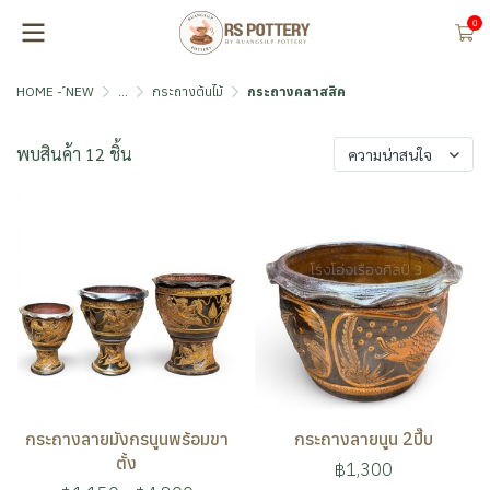
0
HOME - ์NEW
...
กระถางต้นไม้
กระถางคลาสสิค
พบสินค้า 12 ชิ้น
ความน่าสนใจ
กระถางลายมังกรนูนพร้อมขา
กระถางลายนูน 2ปี๊บ
ตั้ง
฿1,300