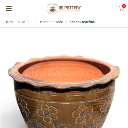
0
HOME - ์NEW
...
กระถางคลาสสิค
กระถางลายพิเศษ