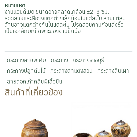
หมายเหตุ
งานแฮนด์เมด ขนาดอาจคลาดเคลื่อน ±2–3 ซม.
ลวดลายและสีอาจแตกต่างเล็กน้อยในแต่ละใบ ลายแต่ละ
ด้านอาจแตกต่างกันในแต่ละใบ โปรดสอบถามก่อนสั่งซื้อ
เป็นเอกลักษณ์เฉพาะของงานปั้นมือ
กระถางลายพิเศษ
กระถาง
กระถางราชบุรี
กระถางปลูกต้นไม้
กระถางตกแต่งสวน
กระถางดินเผา
ลายดอกเก้ากลีบผีเสื้อบิน
สินค้าที่เกี่ยวข้อง