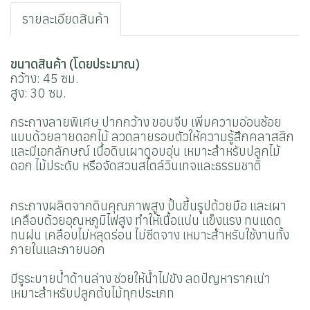
รายละเอียดสินค้า
ขนาดสินค้า (โดยประมาณ)
กว้าง: 45 ซม.
สูง: 30 ซม.
กระถางลายพิเศษ ปากกว้าง ขอบจีบ เพิ่มความอ่อนช้อย
แบบด้วยลายดอกไม้
ลวดลายรอบตัวให้ความรู้สึกคลาสสิก
และมีเอกลักษณ์ เนื้อดินเผาดูอบอุ่น เหมาะสำหรับปลูกไม้
ดอก ไม้ประดับ หรือจัดสวนสไตล์วินเทจและธรรมชาติ
กระถางผลิตจากดินคุณภาพสูง ปั้นขึ้นรูปด้วยมือ และเผา
เคลือบด้วยอุณหภูมิไฟสูง ทำให้เนื้อแน่น แข็งแรง ทนแดด
ทนฝน เคลือบไม่หลุดร่อน ไม่ซีดจาง เหมาะสำหรับใช้งานทั้ง
ภายในและภายนอก
มีรูระบายน้ำด้านล่าง ช่วยให้น้ำไม่ขัง ลดปัญหารากเน่า
เหมาะสำหรับปลูกต้นไม้ทุกประเภท