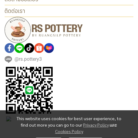
ติดต่อเรา
@rs.pottery3
This website uses cookies for best user experience, to
find out more you can go to our
Privacy Policy
และ
Cookies Policy