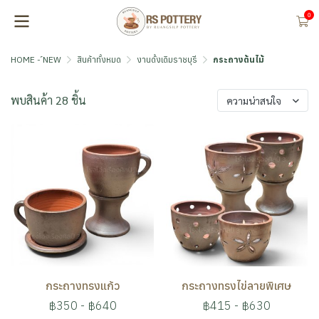
0
HOME - ์NEW
สินค้าทั้งหมด
งานดั้งเดิมราชบุรี
กระถางต้นไม้
พบสินค้า 28 ชิ้น
ความน่าสนใจ
กระถางทรงแก้ว
กระถางทรงไข่ลายพิเศษ
฿350
-
฿640
฿415
-
฿630