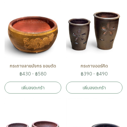
กระถางลายมังกร ขอบตัด
กระถางออร์คิด
฿430
-
฿580
฿390
-
฿490
เพิ่มลงตะกร้า
เพิ่มลงตะกร้า