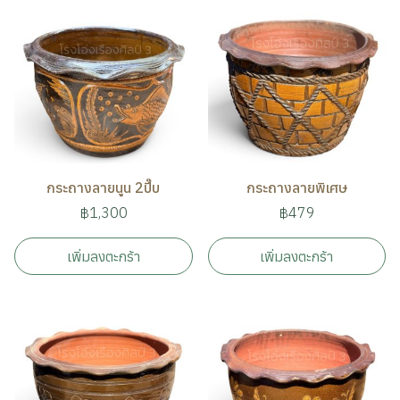
กระถางลายนูน 2ปี๊บ
กระถางลายพิเศษ
฿1,300
฿479
เพิ่มลงตะกร้า
เพิ่มลงตะกร้า