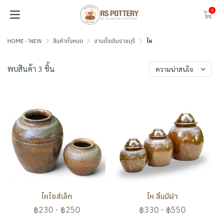
0
HOME - ์NEW
สินค้าทั้งหมด
งานดั้งเดิมราชบุรี
ไห
พบสินค้า 3 ชิ้น
ความน่าสนใจ
ไหไซส์เล็ก
ไห ลิ้นมีฝา
฿230
-
฿250
฿330
-
฿550