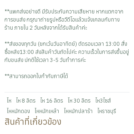
**แพคส่งอย่างดี มีรับประกันความเสียหาย หากแตกจาก
การขนส่ง กรุณาถ่ายรูปหรือวีดีโอแล้วแจ้งเคลมกับทาง
ร้าน ภายใน 2 วันหลังจากได้รับสินค้าค่ะ
**ส่งของทุกวัน (ยกเว้นวันอาทิตย์) ตัดรอบเวลา 13:00 สั่ง
ซื้อหลัง13:00 ส่งสินค้าวันถัดไปค่ะ ความเร็วในการส่งขึ้นอยู่
กับขนส่ง ปกติใช้เวลา 3-5 วันทำการค่ะ
**สามารถออกใบกำกับภาษีได้
ไห
ไห 8 ลิตร
ไห 16 ลิตร
ไห 30 ลิตร
ไห3ไซส์
ไหหมักดอง
ไหหมักเหล้า
ไหหมักปลาร้า
ไหราชบุรี
สินค้าที่เกี่ยวข้อง