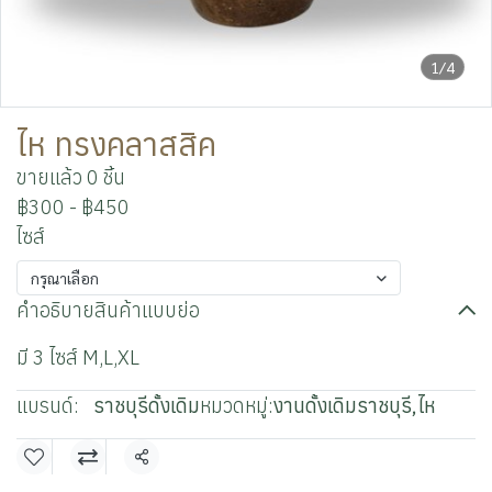
1/4
ไห ทรงคลาสสิค
ขายแล้ว 0 ชิ้น
฿300
-
฿450
ไซส์
กรุณาเลือก
คำอธิบายสินค้าแบบย่อ
มี 3 ไซส์ M,L,XL
แบรนด์:
ราชบุรีดั้งเดิม
หมวดหมู่:
งานดั้งเดิมราชบุรี
,
ไห
แชร์