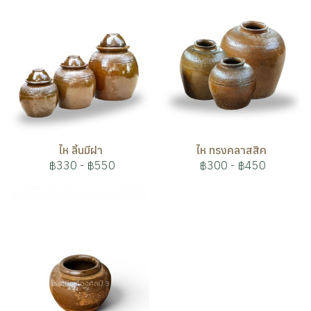
ไห ลิ้นมีฝา
ไห ทรงคลาสสิค
฿330
-
฿550
฿300
-
฿450