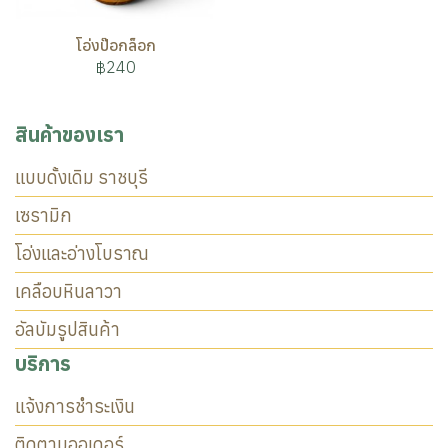
โอ่งป๊อกล็อก
฿240
สินค้าของเรา
แบบดั้งเดิม ราชบุรี
เซรามิก
โอ่งและอ่างโบราณ
เคลือบหินลาวา
อัลบัมรูปสินค้า
บริการ
แจ้งการชำระเงิน
ติดตามออเดอร์