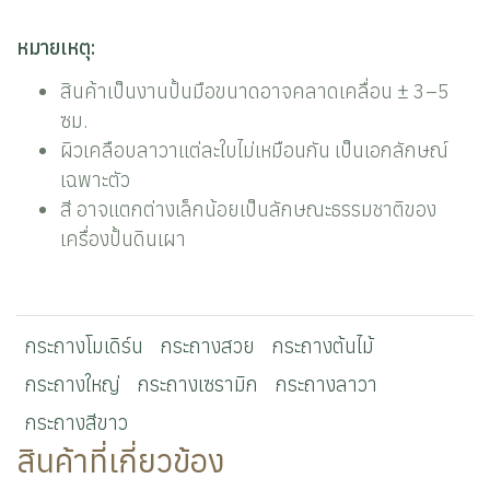
หมายเหตุ:
สินค้าเป็นงานปั้นมือขนาดอาจคลาดเคลื่อน ± 3–5
ซม.
ผิวเคลือบลาวาแต่ละใบไม่เหมือนกัน เป็นเอกลักษณ์
เฉพาะตัว
สี อาจแตกต่างเล็กน้อยเป็นลักษณะธรรมชาติของ
เครื่องปั้นดินเผา
กระถางโมเดิร์น
กระถางสวย
กระถางต้นไม้
กระถางใหญ่
กระถางเซรามิก
กระถางลาวา
กระถางสีขาว
สินค้าที่เกี่ยวข้อง