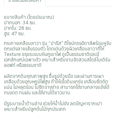
รายละเอียดสินค้า
ขนาดสินค้า (โดยประมาณ)
ปากนอก: 34 ซม.
ปากใน: 28 ซม.
สูง: 47 ซม.
กระถางเคลือบลาวา รุ่น “ปารีส” ดีไซน์ทรงอิตาลีพร้อมหูจับ
ตกแต่งลายเส้นรอบตัว โดดเด่นด้วยผิวเคลือบลาวาที่ให้
Texture ขรุขระแบบหินภูเขาไฟ ดูเป็นธรรมชาติและมี
เอกลักษณ์เฉพาะตัว เหมาะสำหรับงานจัดสวนสไตล์โมเดิร์น
ลอฟท์ หรือธรรมชาติ
ผลิตจากดินคุณภาพสูง ขึ้นรูปด้วยมือ และผ่านการเผา
เคลือบด้วยอุณหภูมิไฟสูง ทำให้เนื้อดินแกร่ง เคลือบยึดติด
แน่น ไม่หลุดร่อน ไม่ซีดจางง่าย สามารถใช้งานกลางแจ้งได้
ทนแดด ทนฝน และใช้งานได้ยาวนาน
มีรูระบายน้ำด้านล่าง ช่วยให้น้ำไม่ขัง ลดปัญหารากเน่า
เหมาะสำหรับปลูกต้นไม้ทุกประเภท