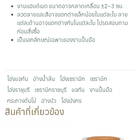
งานแฮนด์เมด ขนาดอาจคลาดเคลื่อน ±2–3 ซม.
ลวดลายและสีอาจแตกต่างเล็กน้อยในแต่ละใบ ลาย
แต่ละด้านอาจแตกต่างกันในแต่ละใบ โปรดสอบถาม
ก่อนสั่งซื้อ
เป็นเอกลักษณ์เฉพาะของงานปั้นมือ
โอ่งแจกัน
อ่างน้ำล้น
โอ่งเซรามิก
เซรามิก
โอ่งราชุบรี
เซรามิกราชบุรี
แจกัน
งานปั้นมือ
กระถางต้นไม้
อ่างบัว
โอ่งมังกร
สินค้าที่เกี่ยวข้อง