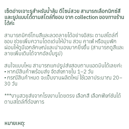
เซ็ตอ่างเจาะรูสำหรับน้ำล้น ดีไซน์สวย สามารถเลือกมิกซ์สี
และรูปแบบได้ตามสไตล์ที่ชอบ จาก collection ของทางร้าน
ได้ค่ะ
สามารถมิกซ์โทนสีและลวดลายได้อย่างอิสระ ตามสไตล์ที่
ชอบ ช่วยเพิ่มความโดดเด่นให้บ้าน สวน คาเฟ่ หรือมุมพัก
ผ่อนให้ดูมีเอกลักษณ์และน่ามองมากยิ่งขึ้น (สามารถดูสีและ
ลายเพิ่มเติมได้จากอัลบั้มรูป)
สนใจแบบไหน สามารถแคปรูปส่งสอบถามแอดมินได้เลยค่ะ
• หากมีสินค้าพร้อมส่ง จัดส่งภายใน 1–2 วัน
• กรณีสินค้าหมด จะเป็นงานผลิตใหม่ ใช้เวลาประมาณ 20–
30 วัน
***งานสวยส่งจากโรงงานโดยตรง เลือกสี เลือกฟังก์ชันได้
ตามสไตล์ที่ต้องการ
หมายเหตุ: