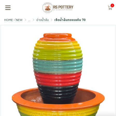
0
HOME - ์NEW
...
อ่างน้ำล้น
เซ็ตน้ำล้นทรงแจกัน 70