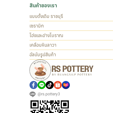
สินค้าของเรา
แบบดั้งเดิม ราชบุรี
เซรามิก
โอ่งและอ่างโบราณ
เคลือบหินลาวา
อัลบัมรูปสินค้า
@rs.pottery3