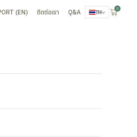
0
PORT (EN)
ติดต่อเรา
Q&A
TH