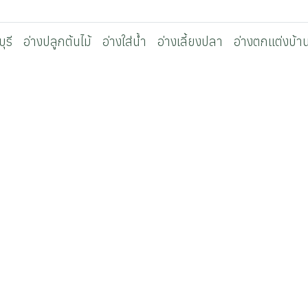
ุรี
อ่างปลูกต้นไม้
อ่างใส่น้ำ
อ่างเลี้ยงปลา
อ่างตกแต่งบ้า