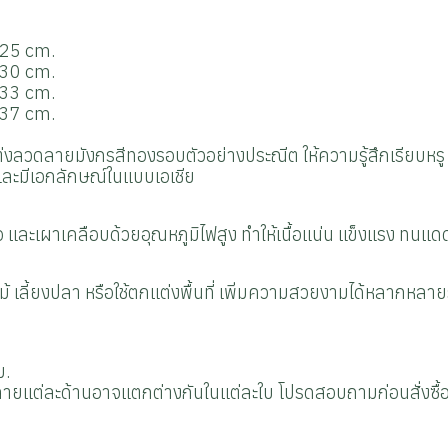
ง 25 cm.
ง 30 cm.
ง 33 cm.
ง 37 cm.
งลวดลายมังกรสีทองรอบตัวอย่างประณีต ให้ความรู้สึกเรียบหรู ม
 และมีเอกลักษณ์ในแบบเอเชีย
ือ และเผาเคลือบด้วยอุณหภูมิไฟสูง ทำให้เนื้อแน่น แข็งแรง ทนแด
กไม้ เลี้ยงปลา หรือใช้ตกแต่งพื้นที่ เพิ่มความสวยงามได้หลากหลา
ม.
ายแต่ละด้านอาจแตกต่างกันในแต่ละใบ โปรดสอบถามก่อนสั่งซื้