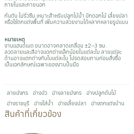
ภายในและภายนอก
ก้นตัน ไม่รั่วซึม เหมาะสำหรับปลูกไม้น้ำ ปักดอกไม้ เลี้ยงปลา
หรือใช้ตกแต่งพื้นที่ เพิ่มความสวยงามได้หลากหลายรูปแบบ
หมายเหตุ
งานแฮนด์เมด ขนาดอาจคลาดเคลื่อน ±2–3 ซม.
ลวดลายและสีอาจแตกต่างเล็กน้อยในแต่ละใบ ลายแต่ละ
ด้านอาจแตกต่างกันในแต่ละใบ โปรดสอบถามก่อนสั่งซื้อ
เป็นเอกลักษณ์เฉพาะของงานปั้นมือ
ลายมังกร
อ่างบัว
อ่างลายมังกร
อ่างปลูกต้นไม้
อ่างราชบุรี
อ่างใส่น้ำ
อ่างเลี้ยงปลา
อ่างตกแต่งบ้าน
สินค้าที่เกี่ยวข้อง