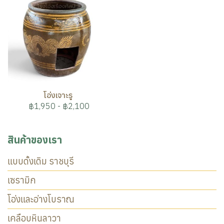
โอ่งเจาะรู
฿1,950
-
฿2,100
สินค้าของเรา
แบบดั้งเดิม ราชบุรี
เซรามิก
โอ่งและอ่างโบราณ
เคลือบหินลาวา