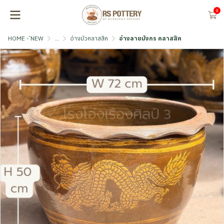
0
HOME - ์NEW
...
อ่างบัวคลาสสิค
อ่างลายมังกร คลาสสิค