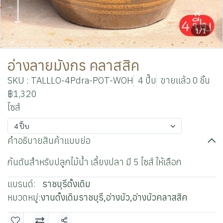
1/1
อ่างลายมังกร คลาสสิค
SKU : TALLLO-4Pdra-POT-WOH
4 ปี๊บ
ขายแล้ว 0 ชิ้น
฿1,320
ไซส์
4 ปี๊บ
คำอธิบายสินค้าแบบย่อ
ก้นตันสำหรับปลูกไม้น้ำ เลี้ยงปลา มี 5 ไซส์ ให้เลือก
แบรนด์:
ราชบุรีดั้งเดิม
หมวดหมู่:
งานดั้งเดิมราชบุรี
,
อ่างบัว
,
อ่างบัวคลาสสิค