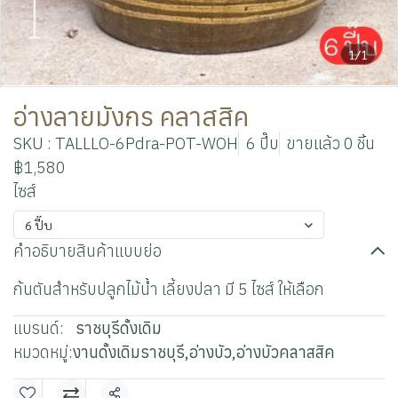
1/1
อ่างลายมังกร คลาสสิค
SKU : TALLLO-6Pdra-POT-WOH
6 ปี๊บ
ขายแล้ว 0 ชิ้น
฿1,580
ไซส์
6 ปี๊บ
คำอธิบายสินค้าแบบย่อ
ก้นตันสำหรับปลูกไม้น้ำ เลี้ยงปลา มี 5 ไซส์ ให้เลือก
แบรนด์:
ราชบุรีดั้งเดิม
หมวดหมู่:
งานดั้งเดิมราชบุรี
,
อ่างบัว
,
อ่างบัวคลาสสิค