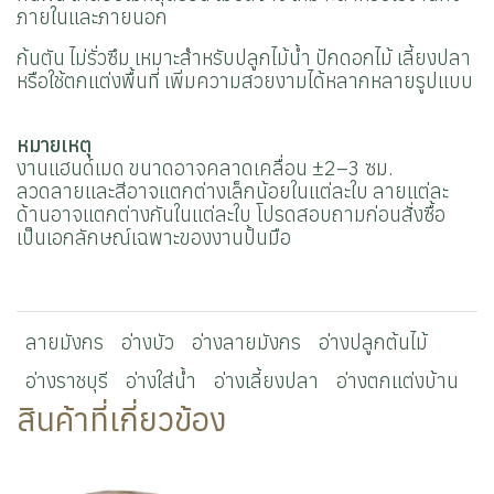
ภายในและภายนอก
ก้นตัน ไม่รั่วซึม เหมาะสำหรับปลูกไม้น้ำ ปักดอกไม้ เลี้ยงปลา
หรือใช้ตกแต่งพื้นที่ เพิ่มความสวยงามได้หลากหลายรูปแบบ
หมายเหตุ
งานแฮนด์เมด ขนาดอาจคลาดเคลื่อน ±2–3 ซม.
ลวดลายและสีอาจแตกต่างเล็กน้อยในแต่ละใบ ลายแต่ละ
ด้านอาจแตกต่างกันในแต่ละใบ โปรดสอบถามก่อนสั่งซื้อ
เป็นเอกลักษณ์เฉพาะของงานปั้นมือ
ลายมังกร
อ่างบัว
อ่างลายมังกร
อ่างปลูกต้นไม้
อ่างราชบุรี
อ่างใส่น้ำ
อ่างเลี้ยงปลา
อ่างตกแต่งบ้าน
สินค้าที่เกี่ยวข้อง