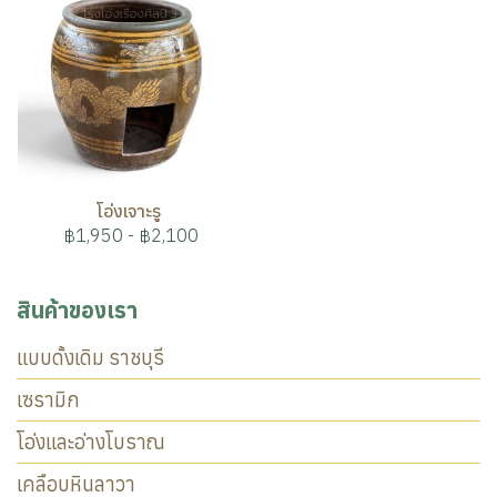
โอ่งเจาะรู
฿1,950
-
฿2,100
สินค้าของเรา
แบบดั้งเดิม ราชบุรี
เซรามิก
โอ่งและอ่างโบราณ
เคลือบหินลาวา