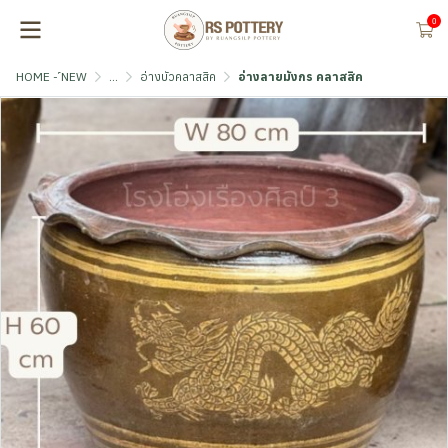
0
HOME - ์NEW
...
อ่างบัวคลาสสิค
อ่างลายมังกร คลาสสิค