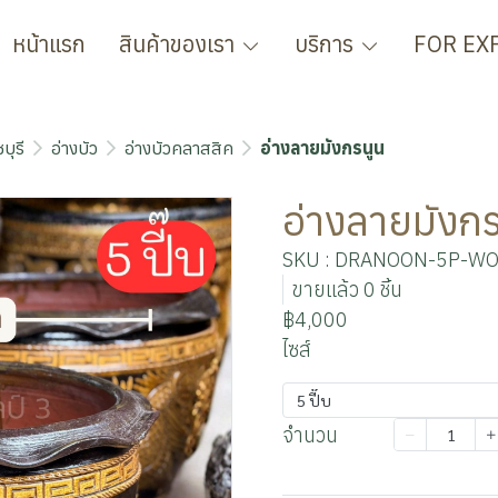
หน้าแรก
สินค้าของเรา
บริการ
FOR EX
บุรี
อ่างบัว
อ่างบัวคลาสสิค
อ่างลายมังกรนูน
อ่างลายมังกร
SKU : DRANOON-5P-W
ขายแล้ว 0 ชิ้น
฿4,000
ไซส์
5 ปี๊บ
จำนวน
เพิ่มลงตะกร้า