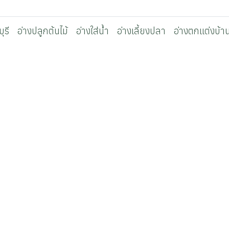
ุรี
อ่างปลูกต้นไม้
อ่างใส่น้ำ
อ่างเลี้ยงปลา
อ่างตกแต่งบ้า