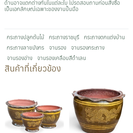
ด้านอาจแตกต่างกันในแต่ละใบ โปรดสอบถามก่อนสั่งซื้อ
เป็นเอกลักษณ์เฉพาะของงานปั้นมือ
กระถางปลูกต้นไม้
กระถางราชบุรี
กระถางตกแต่งบ้าน
กระถางลายมังกร
จานรอง
จานรองกระถาง
จานรองอ่าง
จานรองเคลือบสีดำเลน
สินค้าที่เกี่ยวข้อง