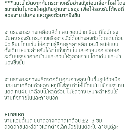
***แนะนำวัดจากก้นกระถางหรืออ่างบัวก่อนเลือกไซส์ โดย
ขนาดก้นไม่ควรใหญ่เกินฐานจานรอง เพื่อให้รองรับได้พอดี
สวยงาม มั่นคง และดูลงตัวมากยิ่งขึ้น
จานรองกระถางเคลือบสีดำเลน ขอบปากเรียบ ดีไซน์ทรง
มั่นคง รองรับกระถางหรืออ่างบัวได้อย่างลงตัว โดดเด่นด้วย
ผิวเรียบโทนเข้ม ให้ความรู้สึกหรูคลาสสิกและมีเสน่ห์แบบ
ดั้งเดิม เหมาะสำหรับใช้งานทั้งภายในและภายนอก ช่วยยก
ระดับบรรยากาศบ้านและสวนให้ดูสวยงาม โดดเด่น และน่า
มองยิ่งขึ้น
จานรองกระถางผลิตจากดินคุณภาพสูง ปั้นขึ้นรูปด้วยมือ
และเผาเคลือบด้วยอุณหภูมิไฟสูง ทำให้เนื้อแน่น แข็งแรง ทน
แดด ทนฝน เคลือบไม่หลุดร่อน ไม่ซีดจาง เหมาะสำหรับใช้
งานทั้งภายในและภายนอก
หมายเหตุ
งานแฮนด์เมด ขนาดอาจคลาดเคลื่อน ±2–3 ซม.
ลวดลายและสีอาจแตกต่างเล็กน้อยในแต่ละใบ ลายแต่ละ