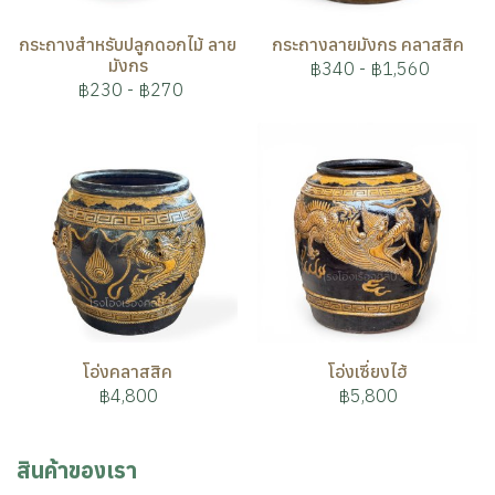
กระถางสำหรับปลูกดอกไม้ ลาย
กระถางลายมังกร คลาสสิค
มังกร
฿340
-
฿1,560
฿230
-
฿270
โอ่งคลาสสิค
โอ่งเซี่ยงไฮ้
฿4,800
฿5,800
สินค้าของเรา