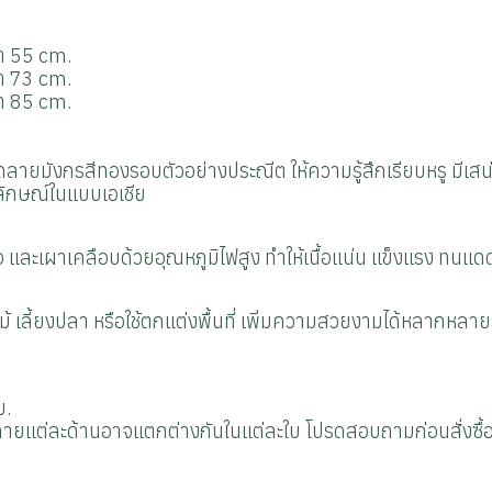
ขา 55 cm.
ขา 73 cm.
ขา 85 cm.
ลายมังกรสีทองรอบตัวอย่างประณีต ให้ความรู้สึกเรียบหรู มีเสน
กลักษณ์ในแบบเอเชีย
ือ และเผาเคลือบด้วยอุณหภูมิไฟสูง ทำให้เนื้อแน่น แข็งแรง ทนแด
กไม้ เลี้ยงปลา หรือใช้ตกแต่งพื้นที่ เพิ่มความสวยงามได้หลากหลา
ม.
ายแต่ละด้านอาจแตกต่างกันในแต่ละใบ โปรดสอบถามก่อนสั่งซื้