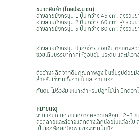
ขนาดสินค้า (โดยประมาณ)
อ่างลายมังกรนูน 1 ปี๊บ กว้าง 45 cm. สูงรวม
อ่างลายมังกรนูน 2 ปี๊บ กว้าง 60 cm. สูงรวม
อ่างลายมังกรนูน 5 ปี๊บ กว้าง 80 cm. สูงรวม
อ่างลายมังกรนูน ปากกว้าง ขอบจีบ
ตกแต่งลวด
ช่วยเติมบรรยากาศให้ดูอบอุ่น มีระดับ และมีเอ
ตัวอ่างผลิตจากดินคุณภาพสูง ปั้นขึ้นรูปด้วยม
สำหรับใช้งานทั้งภายในและภายนอก
ก้นตัน ไม่รั่วซึม เหมาะสำหรับปลูกไม้น้ำ ปักดอ
หมายเหตุ
งานแฮนด์เมด ขนาดอาจคลาดเคลื่อน ±2–3 ซ
ลวดลายและสีอาจแตกต่างเล็กน้อยในแต่ละใบ ล
เป็นเอกลักษณ์เฉพาะของงานปั้นมือ