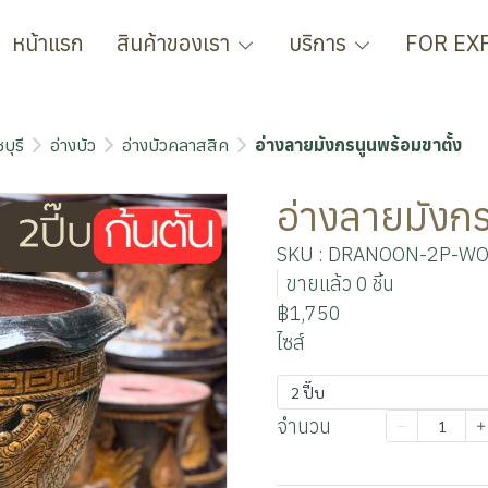
หน้าแรก
สินค้าของเรา
บริการ
FOR EX
บุรี
อ่างบัว
อ่างบัวคลาสสิค
อ่างลายมังกรนูนพร้อมขาตั้ง
อ่างลายมังกร
SKU : DRANOON-2P-W
ขายแล้ว 0 ชิ้น
฿1,750
ไซส์
2 ปี๊บ
จำนวน
เพิ่มลงตะกร้า