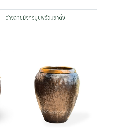
น
อ่างลายมังกรนูนพร้อมขาตั้ง