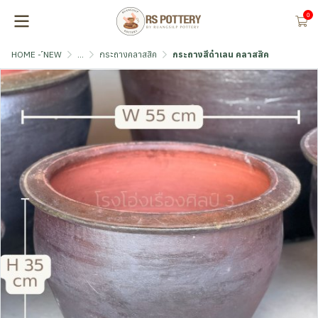
0
HOME - ์NEW
...
กระถางคลาสสิค
กระถางสีดำเลน คลาสสิค