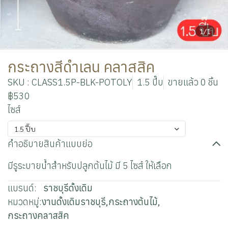
1/1
กระถางสีดำเลน คลาสสิค
SKU : CLASS1.5P-BLK-POTOLY
1.5 ปี๊บ
ขายแล้ว 0 ชิ้น
฿530
ไซส์
1.5 ปี๊บ
คำอธิบายสินค้าแบบย่อ
มีรูระบายน้ำสำหรับปลูกต้นไม้ มี 5 ไซส์ ให้เลือก
แบรนด์:
ราชบุรีดั้งเดิม
หมวดหมู่:
งานดั้งเดิมราชบุรี
,
กระถางต้นไม้
,
กระถางคลาสสิค