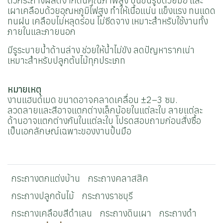
ตัวกระถางผลิตจากดินคุณภาพสูง ปั้นขึ้นรูปด้วยมือ และ
เผาเคลือบด้วยอุณหภูมิไฟสูง ทำให้เนื้อแน่น แข็งแรง ทนแดด
ทนฝน เคลือบไม่หลุดร่อน ไม่ซีดจาง เหมาะสำหรับใช้งานทั้ง
ภายในและภายนอก
มีรูระบายน้ำด้านล่าง ช่วยให้น้ำไม่ขัง ลดปัญหารากเน่า
เหมาะสำหรับปลูกต้นไม้ทุกประเภท
หมายเหตุ
งานแฮนด์เมด ขนาดอาจคลาดเคลื่อน ±2–3 ซม.
ลวดลายและสีอาจแตกต่างเล็กน้อยในแต่ละใบ ลายแต่ละ
ด้านอาจแตกต่างกันในแต่ละใบ โปรดสอบถามก่อนสั่งซื้อ
เป็นเอกลักษณ์เฉพาะของงานปั้นมือ
กระถางตกแต่งบ้าน
กระถางคลาสสิค
กระถางปลูกต้นไม้
กระถางราชบุรี
กระถางเคลือบสีดำเลน
กระถางดินเผา
กระถางดำ